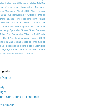
Marni
Matthew Williamson
Meias
MiuMiu
ern Amusement
Moleskine
Monique
mes Magazine
Natal 2010
Nima
Norma
 2011
Oqvestir.com.br
Outono
Paper
Petit Bateau
Pink
Piperlime.com
Pleats
y Miyake
Poster no Metro
Pre-Fall 09
 Chado
Salto Alto
Sapatos
Sex and the
lon App
SportMax
Street Style
Summer
Table
The Sartorialist
Tiffanys
Tori Burch
an Cleef Arpels
Vera Wang
Verao 2009
sace in Las Vegas
Vestidos
Wall Street
rouel
accessories
boots
bota
builtbygirls
o
byebyeverao
cantinho dentro da loja
stampas
semvitrines
tachinhas
 gosto ....
a Marina
ndy
light
ordao Consultoria de Imagem e
r's Armoire