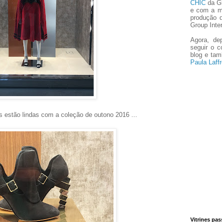
CHIC
da Gl
e com a m
produção 
Group Inter
Agora, de
seguir o 
blog e ta
Paula Laffr
jas estão lindas com a coleção de outono 2016 ...
Vitrines pa