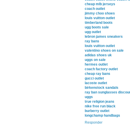
cheap mlb jerseys
coach outlet
jimmy choo shoes
louis vuitton outlet
timberland boots
ugg boots sale
ugg outlet
lebron james sneakers
ray bans
louis vuitton outlet
valentino shoes on sale
adidas shoes uk
uggs on sale
hermes outlet
coach factory outlet
cheap ray bans
gucci outlet
lacoste outlet
birkenstock sandals
ray ban sunglasses discou
uggs
true religion jeans
nike free run black
burberry outlet
longchamp handbags
Responder