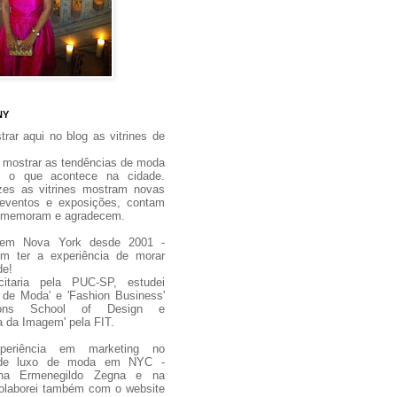
NY
rar aqui no blog as vitrines de
 mostrar as tendências de moda
 o que acontece na cidade.
zes as vitrines mostram novas
 eventos e exposições, contam
 comemoram e agradecem.
 em Nova York desde 2001 -
m ter a experiência de morar
de!
citaria pela PUC-SP, estudei
 de Moda' e 'Fashion Business'
ons School of Design e
ia da Imagem' pela FIT.
periência em marketing no
de luxo de moda em NYC -
i na Ermenegildo Zegna e na
olaborei também com o website