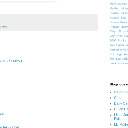
Marc Jacobs
MoMA
Mod
Lhuiller
NYTi
Kamali
Nov
Source
Perla
ragamo
Please Isse
Ralph Rucci
City
Shoe Sa
2009
Sur La 
Tory Burch
V
Vermelho
Ver
YSL
Yigal Az
bye bye verã
 2016 às 08:53
casa
cintos
e
Blogs que eu
A Cara d
Chic
Daily Ca
Dulce De
nce
Lilian J
Estilo
My Mothe
actory outlet