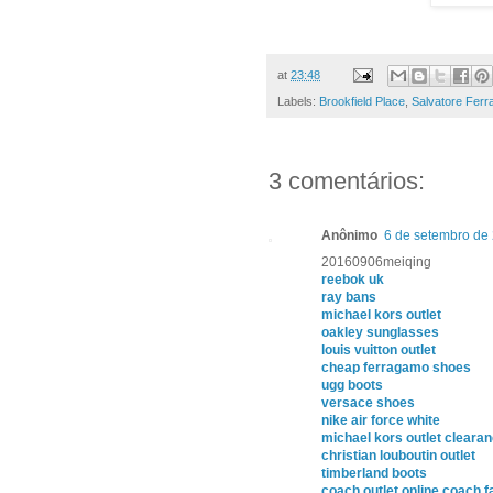
at
23:48
Labels:
Brookfield Place
,
Salvatore Fer
3 comentários:
Anônimo
6 de setembro de
20160906meiqing
reebok uk
ray bans
michael kors outlet
oakley sunglasses
louis vuitton outlet
cheap ferragamo shoes
ugg boots
versace shoes
nike air force white
michael kors outlet cleara
christian louboutin outlet
timberland boots
coach outlet online coach f