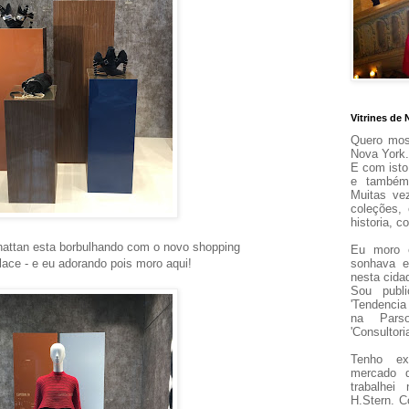
Vitrines de 
Quero most
Nova York.
E com isto
e também
Muitas ve
coleções,
historia,
hattan esta borbulhando com o novo shopping
Eu m
oro
lace - e eu adorando pois moro aqui!
sonhava e
nesta cida
Sou publi
'Tendencia
na Pars
'Consultor
Tenho ex
mercado 
trabalhe
H.Stern.
C