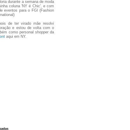
oria durante a semana de moda
inha coluna 'NY é Chic', e com
de eventos para o FGI (Fashion
national)
pois de ter virado mãe resolvi
coração e estou de volta com o
mbém como personal shopper da
ont
aqui em NY.
ssadas