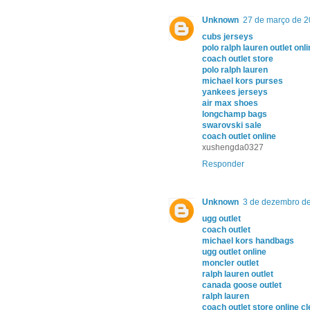
Unknown
27 de março de 2
cubs jerseys
polo ralph lauren outlet onl
coach outlet store
polo ralph lauren
michael kors purses
yankees jerseys
air max shoes
longchamp bags
swarovski sale
coach outlet online
xushengda0327
Responder
Unknown
3 de dezembro de
ugg outlet
coach outlet
michael kors handbags
ugg outlet online
moncler outlet
ralph lauren outlet
canada goose outlet
ralph lauren
coach outlet store online c