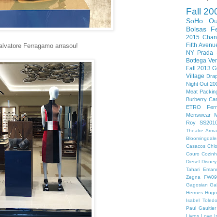
Fall 20
SoHo
O
Bolsas
F
2015
Chan
Fifth Avenu
alvatore Ferragamo arrasou!
NY
Prada
Bottega Ven
Fall 2013
G
Village
Dra
Night Out 20
Meat Packing
Burberry
Car
ETRO
Fer
Menswear
M
Roy
SS201
Theatre
Arma
Bloomingdale
Casacos
Chl
Couro
Cozin
Diesel
Disney
Tahari
Eman
Zegna
FW0
Gagosian Gal
Hermes
Hugo
Isabel Toled
Paul Gaultier
Livros
Love I