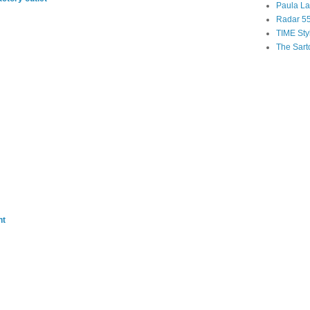
Paula Laf
Radar 5
TIME Sty
The Sarto
nt