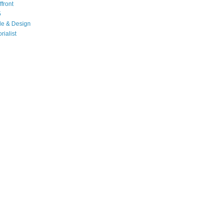
front
5
le & Design
rialist