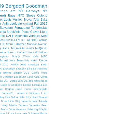
09
Bergdorf Goodman
utono em NY
Barneys NY
endi
Bags
NYC
Shoes
Outono
el
Louis Vuitton
Nova York
Saks
e
Anthropologie
Armani
Fall 2015
Salvatore Ferragamo
Tendencias
etta
Brookfield Place
Calvin Klein
ucci
SALE
Valentino
Versace
West
pes
Dresses
Fall 09
Fall 2011
Fashion
09
H.Stern
Halloween
Madison Avenue
 District
Missoni
Alexander McQueen
olina Herrera
Cartier
Cores do outono
ragamo
Jimmy Choo
Kids
MAC
ichael Kors
Moschino
Natal
Rachel
0
2010
Adidas
Akris
American Ballet
ni Exchange
Birchbox
Blog da Paulinha
s
Brilhos
Bulgari
COS
Carlos Miele
oe
Christian Louboutin
Coca Cola
Cores
has
DVF
Derek Lam
Dia dos Namorados
Dolce & Gabbana
Edicao Limitada
Elie
uel Ungaro
Emilio Pucci
Ermenegildo
9
Forever21
Formas e Volumes
Fuzzi
lery
Hair Salon
Hello Kitty
Henri Bendel
 Boss
Inicio Blog
Intermix
Isaac Mizrahi
o
Issey Miyake
Jackets
Jaquetas
Jean
Jeans
John Varvatos
Joias
Liquidação
ssue 2
Luca Luca
Lulu Guinness
Macys