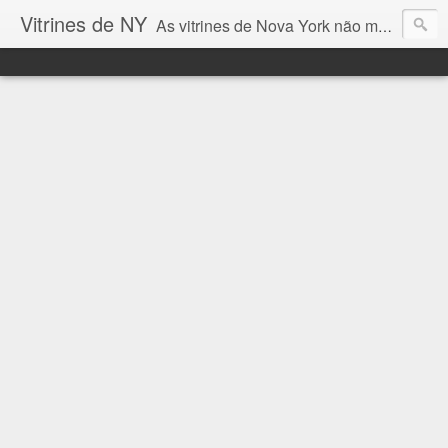
Vitrines de NY
As vitrines de Nova York não mostram somente tendências de moda, mas contam um pouco do que acontece na cidade ... e eu quero mostrar aqui esta vitrines incríveis!