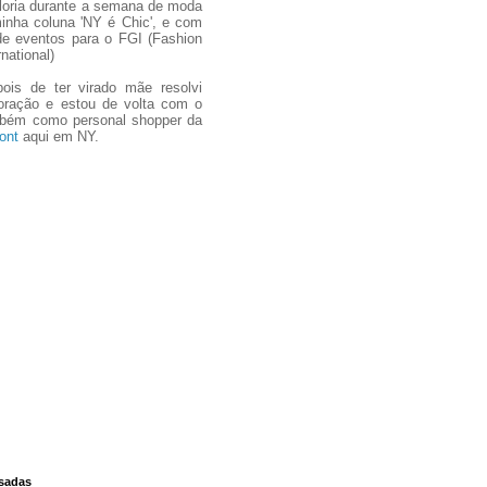
oria durante a semana de moda
inha coluna 'NY é Chic', e com
de eventos para o FGI (Fashion
national)
pois de ter virado mãe resolvi
coração e estou de volta com o
mbém como personal shopper da
ont
aqui em NY.
ssadas