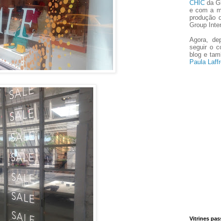
CHIC
da Gl
e com a m
produção 
Group Inter
Agora, de
seguir o 
blog e ta
Paula Laffr
Vitrines pa