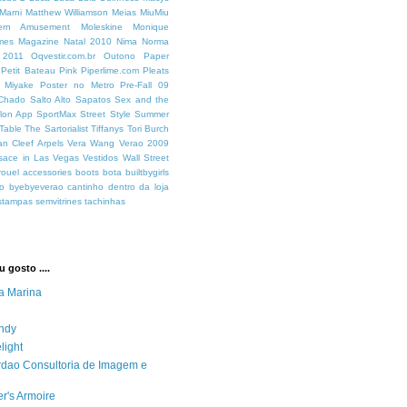
Marni
Matthew Williamson
Meias
MiuMiu
ern Amusement
Moleskine
Monique
mes Magazine
Natal 2010
Nima
Norma
 2011
Oqvestir.com.br
Outono
Paper
Petit Bateau
Pink
Piperlime.com
Pleats
y Miyake
Poster no Metro
Pre-Fall 09
 Chado
Salto Alto
Sapatos
Sex and the
lon App
SportMax
Street Style
Summer
Table
The Sartorialist
Tiffanys
Tori Burch
an Cleef Arpels
Vera Wang
Verao 2009
sace in Las Vegas
Vestidos
Wall Street
rouel
accessories
boots
bota
builtbygirls
o
byebyeverao
cantinho dentro da loja
stampas
semvitrines
tachinhas
 gosto ....
a Marina
ndy
light
ordao Consultoria de Imagem e
r's Armoire