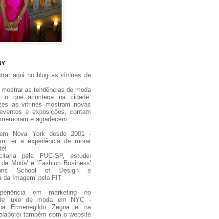
NY
rar aqui no blog as vitrines de
 mostrar as tendências de moda
 o que acontece na cidade.
zes as vitrines mostram novas
 eventos e exposições, contam
 comemoram e agradecem.
 em Nova York desde 2001 -
m ter a experiência de morar
de!
citaria pela PUC-SP, estudei
 de Moda' e 'Fashion Business'
ons School of Design e
ia da Imagem' pela FIT.
periência em marketing no
de luxo de moda em NYC -
i na Ermenegildo Zegna e na
olaborei também com o website