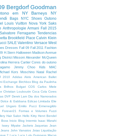
09
Bergdorf Goodman
utono em NY
Barneys NY
endi
Bags
NYC
Shoes
Outono
el
Louis Vuitton
Nova York
Saks
e
Anthropologie
Armani
Fall 2015
Salvatore Ferragamo
Tendencias
etta
Brookfield Place
Calvin Klein
ucci
SALE
Valentino
Versace
West
pes
Dresses
Fall 09
Fall 2011
Fashion
09
H.Stern
Halloween
Madison Avenue
 District
Missoni
Alexander McQueen
olina Herrera
Cartier
Cores do outono
ragamo
Jimmy Choo
Kids
MAC
ichael Kors
Moschino
Natal
Rachel
0
2010
Adidas
Akris
American Ballet
ni Exchange
Birchbox
Blog da Paulinha
s
Brilhos
Bulgari
COS
Carlos Miele
oe
Christian Louboutin
Coca Cola
Cores
has
DVF
Derek Lam
Dia dos Namorados
Dolce & Gabbana
Edicao Limitada
Elie
uel Ungaro
Emilio Pucci
Ermenegildo
9
Forever21
Formas e Volumes
Fuzzi
lery
Hair Salon
Hello Kitty
Henri Bendel
 Boss
Inicio Blog
Intermix
Isaac Mizrahi
o
Issey Miyake
Jackets
Jaquetas
Jean
Jeans
John Varvatos
Joias
Liquidação
ssue 2
Luca Luca
Lulu Guinness
Macys