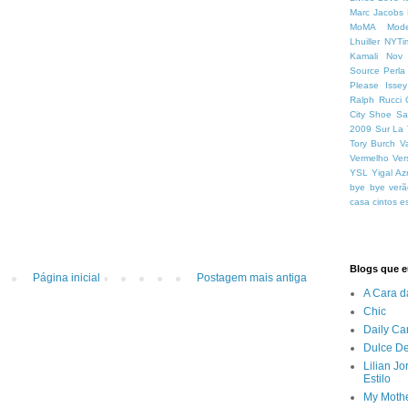
Marc Jacobs
MoMA
Mod
Lhuiller
NYTi
Kamali
Nov
Source
Perla
Please Isse
Ralph Rucci
City
Shoe Sa
2009
Sur La 
Tory Burch
V
Vermelho
Ver
YSL
Yigal Az
bye bye verã
casa
cintos
e
Blogs que eu
Página inicial
Postagem mais antiga
A Cara d
Chic
Daily Ca
Dulce De
Lilian J
Estilo
My Mothe