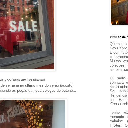
Vitrines de 
Quero most
Nova York.
E com isto
e também
Muitas ve
coleções,
historia,
Eu m
oro
a York está em liquidação!
sonhava e
l de semana no ultimo mês do verão (agosto)
nesta cida
cebendo as peças da nova coleção de outono...
Sou publi
'Tendencia
na Pars
'Consultor
Tenho ex
mercado 
trabalhe
H.Stern.
C