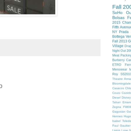
Fall 20
SoHo
O
Bolsas
F
2015
Chan
Fifth Avenu
NY
Prada
Bottega Ven
Fall 2013
G
Village
Dra
Night Out 20
Meat Packing
Burberry
Car
ETRO
Fer
Menswear
M
Roy
SS201
Theatre
Arma
Bloomingdale
o
Casacos
Chl
Couro
Cozin
Diesel
Disney
Tahari
Eman
Zegna
FW0
Gagosian Gal
Hermes
Hugo
Isabel Toled
Paul Gaultier
Livros
Love I