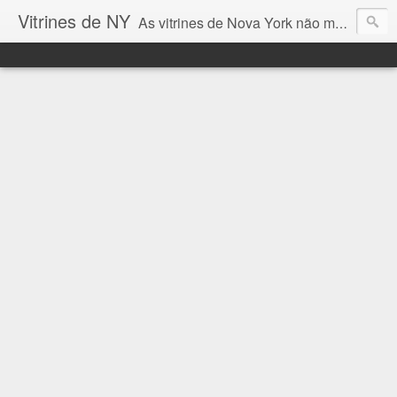
Vitrines de NY
As vitrines de Nova York não mostram somente tendências de moda, mas contam um pouco do que acontece na cidade ... e eu quero mostrar aqui esta vitrines incríveis!