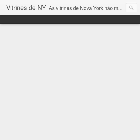
Vitrines de NY
As vitrines de Nova York não mostram somente tendências de moda, mas contam um pouco do que acontece na cidade ... e eu quero mostrar aqui esta vitrines incríveis!