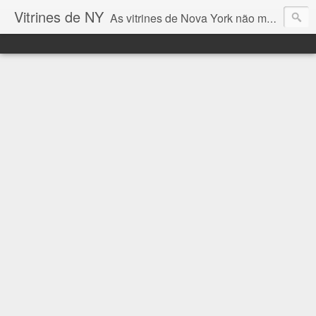
Vitrines de NY
As vitrines de Nova York não mostram somente tendências de moda, mas contam um pouco do que acontece na cidade ... e eu quero mostrar aqui esta vitrines incríveis!