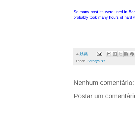
So many post its were used in Bar
probably took many hours of hard 
at
16:08
Labels:
Barneys NY
Nenhum comentário:
Postar um comentári