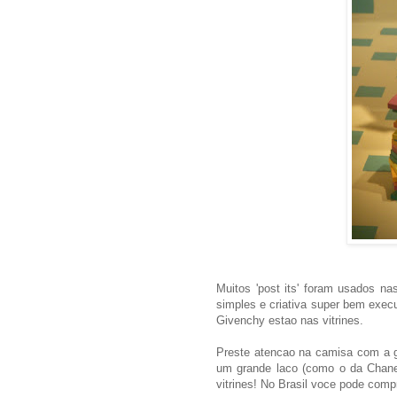
Muitos 'post its' foram usados n
simples e criativa super bem exec
Givenchy estao nas vitrines.
Preste atencao na camisa com a g
um grande laco (como o da Chanel
vitrines! No Brasil voce pode compr