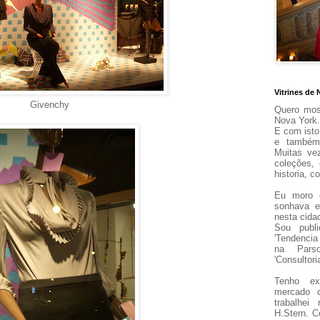
Vitrines de 
Givenchy
Quero most
Nova York.
E com isto
e também
Muitas ve
coleções,
historia,
Eu m
oro
sonhava e
nesta cida
Sou publi
'Tendencia
na Pars
'Consultor
Tenho ex
mercado 
trabalhe
H.Stern.
C