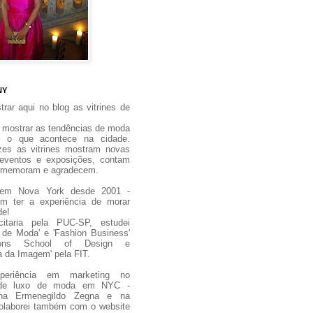
NY
rar aqui no blog as vitrines de
 mostrar as tendências de moda
 o que acontece na cidade.
zes as vitrines mostram novas
 eventos e exposições, contam
 comemoram e agradecem.
 em Nova York desde 2001 -
m ter a experiência de morar
de!
citaria pela PUC-SP, estudei
 de Moda' e 'Fashion Business'
ons School of Design e
ia da Imagem' pela FIT.
periência em marketing no
de luxo de moda em NYC -
i na Ermenegildo Zegna e na
olaborei também com o website