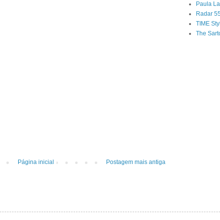
Paula Laf
Radar 5
TIME Sty
The Sarto
Página inicial
Postagem mais antiga