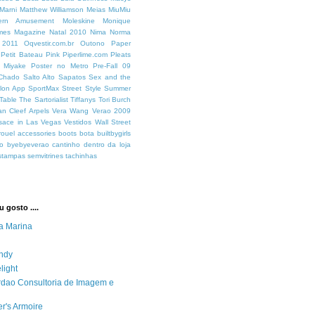
Marni
Matthew Williamson
Meias
MiuMiu
ern Amusement
Moleskine
Monique
mes Magazine
Natal 2010
Nima
Norma
 2011
Oqvestir.com.br
Outono
Paper
Petit Bateau
Pink
Piperlime.com
Pleats
y Miyake
Poster no Metro
Pre-Fall 09
 Chado
Salto Alto
Sapatos
Sex and the
lon App
SportMax
Street Style
Summer
Table
The Sartorialist
Tiffanys
Tori Burch
an Cleef Arpels
Vera Wang
Verao 2009
sace in Las Vegas
Vestidos
Wall Street
rouel
accessories
boots
bota
builtbygirls
o
byebyeverao
cantinho dentro da loja
stampas
semvitrines
tachinhas
 gosto ....
a Marina
ndy
light
ordao Consultoria de Imagem e
r's Armoire