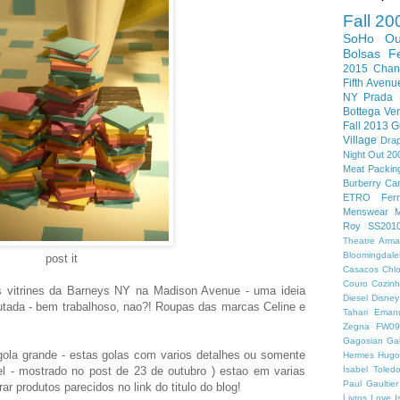
Fall 20
SoHo
O
Bolsas
F
2015
Chan
Fifth Avenu
NY
Prada
Bottega Ven
Fall 2013
G
Village
Dra
Night Out 20
Meat Packing
Burberry
Car
ETRO
Fer
Menswear
M
Roy
SS201
Theatre
Arma
Bloomingdale
post it
Casacos
Chl
Couro
Cozin
as vitrines da Barneys NY na Madison Avenue - uma ideia
Diesel
Disney
utada - bem trabalhoso, nao?! Roupas das marcas Celine e
Tahari
Eman
Zegna
FW0
Gagosian Gal
ola grande - estas golas com varios detalhes ou somente
Hermes
Hugo
 - mostrado no post de 23 de outubro ) estao em varias
Isabel Toled
Paul Gaultier
ar produtos parecidos no link do titulo do blog!
Livros
Love I