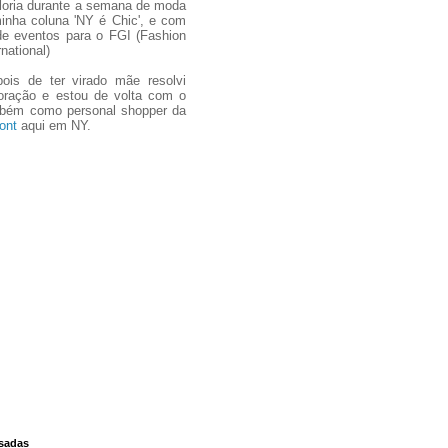
oria durante a semana de moda
inha coluna 'NY é Chic', e com
de eventos para o FGI (Fashion
national)
pois de ter virado mãe resolvi
coração e estou de volta com o
mbém como personal shopper da
ont
aqui em NY.
ssadas