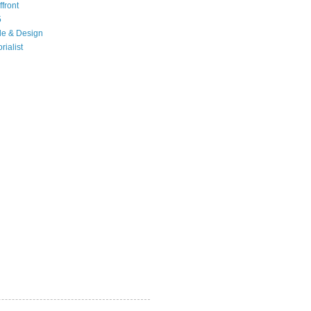
front
5
le & Design
rialist