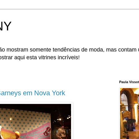
 NY
 não mostram somente tendências de moda, mas contam
trar aqui esta vitrines incríveis!
Paula Visso
a Barneys em Nova York