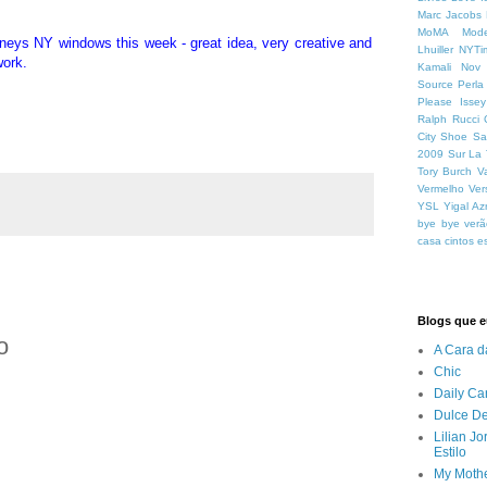
Marc Jacobs
MoMA
Mod
neys NY windows this week - great idea, very creative and
Lhuiller
NYTi
work.
Kamali
Nov
Source
Perla
Please Isse
Ralph Rucci
City
Shoe Sa
2009
Sur La 
Tory Burch
V
Vermelho
Ver
YSL
Yigal Az
bye bye verã
casa
cintos
e
Blogs que eu
o
A Cara d
Chic
Daily Ca
Dulce De
Lilian J
Estilo
My Mothe