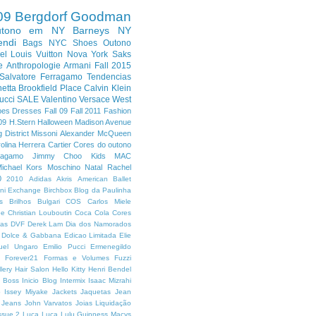
09
Bergdorf Goodman
utono em NY
Barneys NY
endi
Bags
NYC
Shoes
Outono
el
Louis Vuitton
Nova York
Saks
e
Anthropologie
Armani
Fall 2015
Salvatore Ferragamo
Tendencias
etta
Brookfield Place
Calvin Klein
ucci
SALE
Valentino
Versace
West
pes
Dresses
Fall 09
Fall 2011
Fashion
09
H.Stern
Halloween
Madison Avenue
 District
Missoni
Alexander McQueen
olina Herrera
Cartier
Cores do outono
ragamo
Jimmy Choo
Kids
MAC
ichael Kors
Moschino
Natal
Rachel
0
2010
Adidas
Akris
American Ballet
ni Exchange
Birchbox
Blog da Paulinha
s
Brilhos
Bulgari
COS
Carlos Miele
oe
Christian Louboutin
Coca Cola
Cores
has
DVF
Derek Lam
Dia dos Namorados
Dolce & Gabbana
Edicao Limitada
Elie
uel Ungaro
Emilio Pucci
Ermenegildo
9
Forever21
Formas e Volumes
Fuzzi
lery
Hair Salon
Hello Kitty
Henri Bendel
 Boss
Inicio Blog
Intermix
Isaac Mizrahi
o
Issey Miyake
Jackets
Jaquetas
Jean
Jeans
John Varvatos
Joias
Liquidação
ssue 2
Luca Luca
Lulu Guinness
Macys