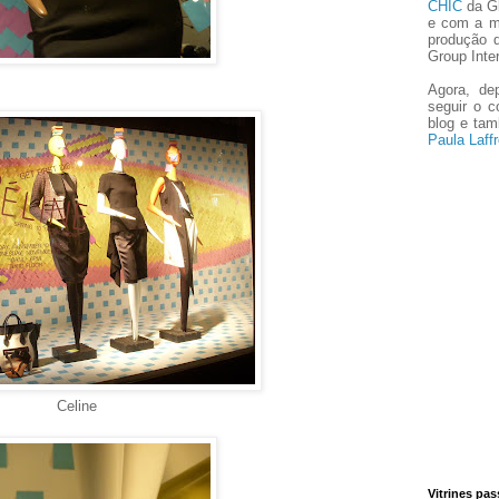
CHIC
da Gl
e com a m
produção 
Group Inter
Agora, de
seguir o 
blog e ta
Paula Laffr
Celine
Vitrines pa