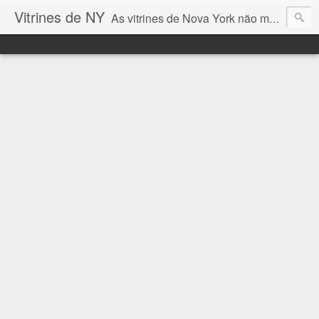
Vitrines de NY
As vitrines de Nova York não mostram somente tendências de moda, mas contam um pouco do que acontece na cidade ... e eu quero mostrar aqui esta vitrines incríveis!